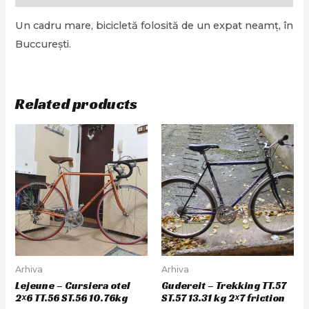
Un cadru mare, bicicletă folosită de un expat neamț, în
Buccurești.
Related products
Arhiva
Arhiva
Lejeune – Cursiera otel
Gudereit – Trekking TT.57
2×6 TT.56 ST.56 10.76kg
ST.57 13.31 kg 2×7 friction