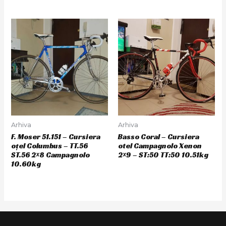
Arhiva
Arhiva
F. Moser 51.151 – Cursiera
Basso Coral – Cursiera
oțel Columbus – TT.56
otel Campagnolo Xenon
ST.56 2×8 Campagnolo
2×9 – ST:50 TT:50 10.51kg
10.60kg