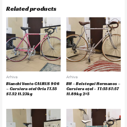
Related products
Arhiva
Arhiva
Bianchi Vento CAURUS 906
BH – Beistegui Hermanos –
– Cursiera otel Oria TT.55
Cursiera oțel – TT:55 ST:57
ST.52 11.23kg
11.89kg 2×5