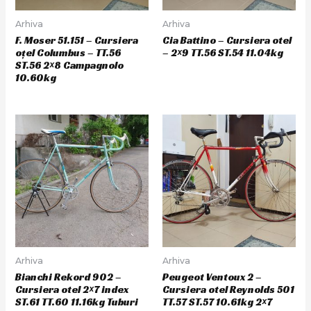
Arhiva
Arhiva
F. Moser 51.151 – Cursiera
Cia Battino – Cursiera otel
oțel Columbus – TT.56
– 2×9 TT.56 ST.54 11.04kg
ST.56 2×8 Campagnolo
10.60kg
Arhiva
Arhiva
Bianchi Rekord 902 –
Peugeot Ventoux 2 –
Cursiera otel 2×7 index
Cursiera otel Reynolds 501
ST.61 TT.60 11.16kg Tuburi
TT.57 ST.57 10.61kg 2×7