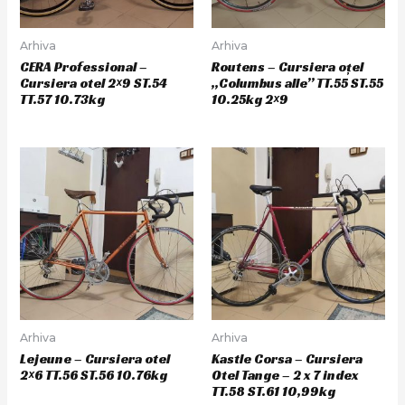
Arhiva
Arhiva
CERA Professional –
Routens – Cursiera oțel
Cursiera otel 2×9 ST.54
„Columbus alle” TT.55 ST.55
TT.57 10.73kg
10.25kg 2×9
Arhiva
Arhiva
Lejeune – Cursiera otel
Kastle Corsa – Cursiera
2×6 TT.56 ST.56 10.76kg
Otel Tange – 2 x 7 index
TT.58 ST.61 10,99kg