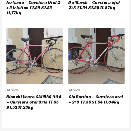
No Name – Cursiera Otel 2
De March – Cursiera oțel –
x 5 friction TT.59 ST.55
2×8 TT.54 ST.56 11.87kg
11,77kg
Arhiva
Arhiva
Bianchi Vento CAURUS 906
Cia Battino – Cursiera otel
– Cursiera otel Oria TT.55
– 2×9 TT.56 ST.54 11.04kg
ST.52 11.23kg