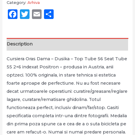
Category:
Arhiva
Facebook
Twitter
Email
Partajează
Description
Cursiera Oras Dama – Dusika – Top Tube 56 Seat Tube
55 2×6 indexat Positron – produsa in Austria, anii
optzeci. 100% originala, in stare tehnica si estetica
foarte aproape de perfectiune. Nu au fost necesare
decat urmatoarele operatiuni: curatire/greasare/reglare
lagare, curatare/rematisare ghidolina. Totul
functioneaza perfect, inclusiv dinam/far/stop. Gasiti
specificatia completa intr-una dintre fotografii. Medalia
din prima poza spune ca e cea de a o suta bicicleta pe
care am refacut-o. Numai si numai predare personala.