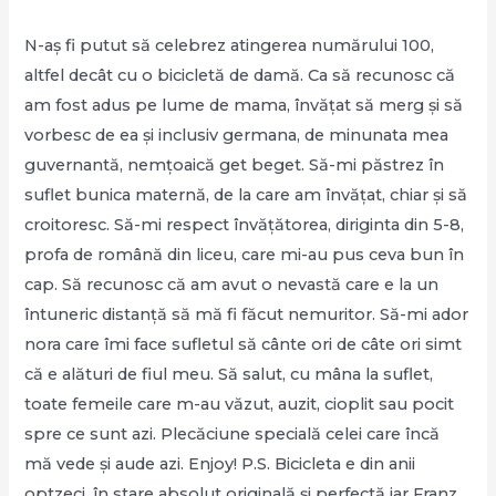
N-aș fi putut să celebrez atingerea numărului 100,
altfel decât cu o bicicletă de damă. Ca să recunosc că
am fost adus pe lume de mama, învățat să merg și să
vorbesc de ea și inclusiv germana, de minunata mea
guvernantă, nemțoaică get beget. Să-mi păstrez în
suflet bunica maternă, de la care am învățat, chiar și să
croitoresc. Să-mi respect învățătorea, diriginta din 5-8,
profa de română din liceu, care mi-au pus ceva bun în
cap. Să recunosc că am avut o nevastă care e la un
întuneric distanță să mă fi făcut nemuritor. Să-mi ador
nora care îmi face sufletul să cânte ori de câte ori simt
că e alături de fiul meu. Să salut, cu mâna la suflet,
toate femeile care m-au văzut, auzit, cioplit sau pocit
spre ce sunt azi. Plecăciune specială celei care încă
mă vede și aude azi. Enjoy! P.S. Bicicleta e din anii
optzeci, în stare absolut originală și perfectă iar Franz