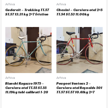
Arhiva
Arhiva
Gudereit – Trekking TT.57
Chesini – Cursiera otel 2×5
ST.57 13.31 kg 2×7 friction
TT.54 ST.53 11.00kg
Arhiva
Arhiva
Bianchi Ragazzo 1975 –
Peugeot Ventoux 2 –
Cursiera otel TT.55 ST.55
Cursiera otel Reynolds 501
11.19kg tubi calibrati 1-20
TT.57 ST.57 10.61kg 2×7