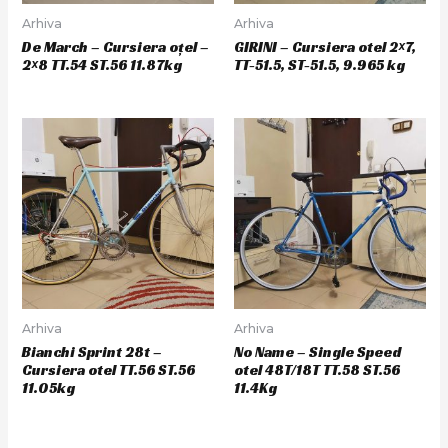
Arhiva
Arhiva
De March – Cursiera oțel –
GIRINI – Cursiera otel 2×7,
2×8 TT.54 ST.56 11.87kg
TT-51.5, ST-51.5, 9.965 kg
Arhiva
Arhiva
Bianchi Sprint 28t –
No Name – Single Speed
Cursiera otel TT.56 ST.56
otel 48T/18T TT.58 ST.56
11.05kg
11.4Kg