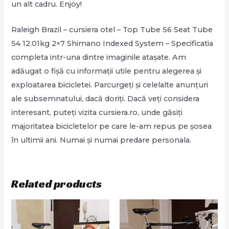
un alt cadru. Enjoy!
Raleigh Brazil – cursiera otel – Top Tube 56 Seat Tube
54 12.01kg 2×7 Shimano Indexed System – Specificatia
completa intr-una dintre imaginile atașate. Am
adăugat o fișă cu informații utile pentru alegerea și
exploatarea bicicletei. Parcurgeți și celelalte anunțuri
ale subsemnatului, dacă doriți. Dacă veți considera
interesant, puteți vizita cursiera.ro, unde găsiți
majoritatea bicicletelor pe care le-am repus pe șosea
în ultimii ani. Numai și numai predare personala.
Related products