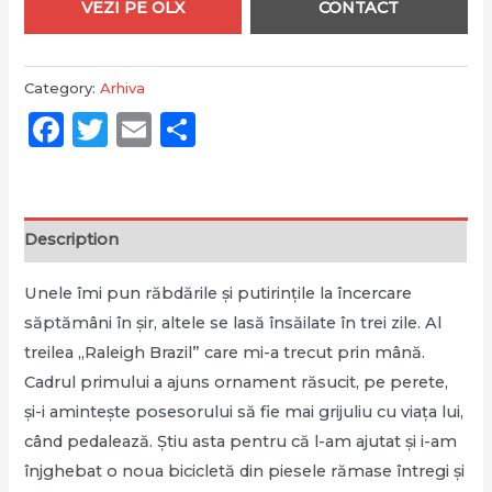
VEZI PE OLX
CONTACT
Category:
Arhiva
Facebook
Twitter
Email
Partajează
Description
Unele îmi pun răbdările și putirințile la încercare
săptămâni în șir, altele se lasă însăilate în trei zile. Al
treilea „Raleigh Brazil” care mi-a trecut prin mână.
Cadrul primului a ajuns ornament răsucit, pe perete,
și-i amintește posesorului să fie mai grijuliu cu viața lui,
când pedalează. Știu asta pentru că l-am ajutat și i-am
înjghebat o noua bicicletă din piesele rămase întregi și