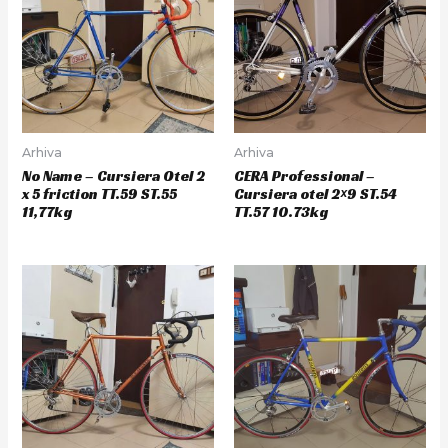
Arhiva
Arhiva
No Name – Cursiera Otel 2
CERA Professional –
x 5 friction TT.59 ST.55
Cursiera otel 2×9 ST.54
11,77kg
TT.57 10.73kg