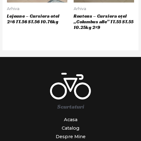
Arhiva
Arhiva
Lejeune – Cursiera otel
Routens – Cursiera oțel
2×6 TT.56 ST.56 10.76kg
„Columbus alle” TT.55 ST.55
10.25kg 2×9
Scurtaturi
Acasa
Catalog
Despre Mine