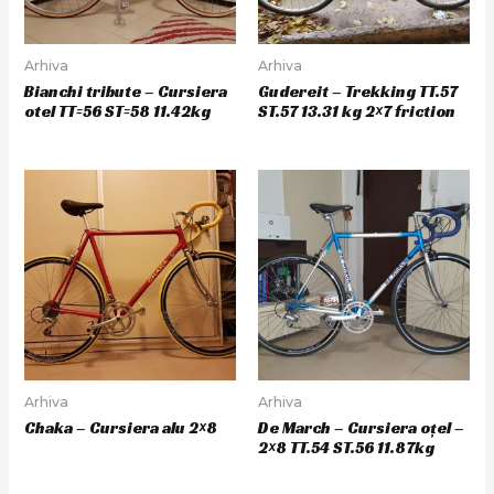
Arhiva
Arhiva
Bianchi tribute – Cursiera
Gudereit – Trekking TT.57
otel TT=56 ST=58 11.42kg
ST.57 13.31 kg 2×7 friction
Arhiva
Arhiva
Chaka – Cursiera alu 2×8
De March – Cursiera oțel –
2×8 TT.54 ST.56 11.87kg