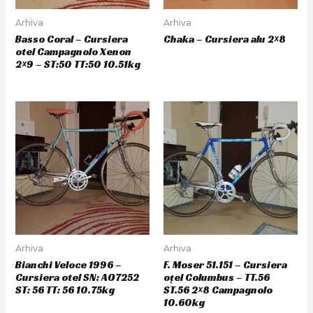
Arhiva
Arhiva
Basso Coral – Cursiera
Chaka – Cursiera alu 2×8
otel Campagnolo Xenon
2×9 – ST:50 TT:50 10.51kg
Arhiva
Arhiva
Bianchi Veloce 1996 –
F. Moser 51.151 – Cursiera
Cursiera otel SN: AO7252
oțel Columbus – TT.56
ST: 56 TT: 56 10.75kg
ST.56 2×8 Campagnolo
10.60kg